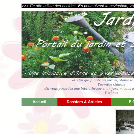
>>> Ce site utilise des cookies. En poursuivant la navigation, vou
«Celui qui plante un jardin, plante l
Proverbe chinois
«Si vous possédez une bibliothèque et un jardin, vous av
Cicéron
Accueil
Dossiers & Articles
F 