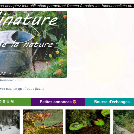
s acceptez leur utilisation permettant l'accès à toutes les fonctionnalités du 
e bonheur.»
ez tout ce qu’il vous faut.»
O R U M
Petites annonces
Bourse d'échanges