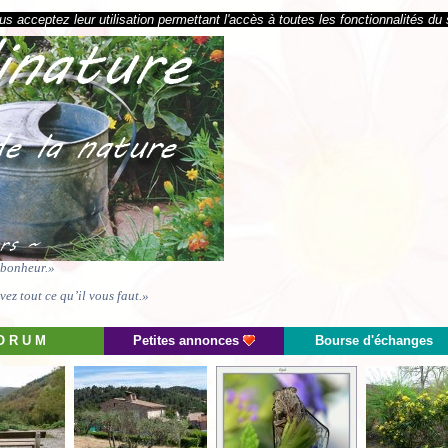
s acceptez leur utilisation permettant l'accès à toutes les fonctionnalités du 
e bonheur.»
ez tout ce qu’il vous faut.»
O R U M
Petites annonces
Bourse d'échanges