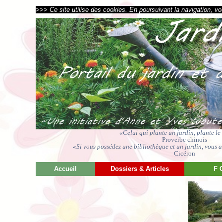
>>> Ce site utilise des cookies. En poursuivant la navigation, vou
«Celui qui plante un jardin, plante l
Proverbe chinois
«Si vous possédez une bibliothèque et un jardin, vous av
Cicéron
Accueil
Dossiers & Articles
F 