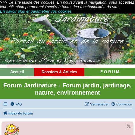
>>> Ce site utilise des cookies. En poursuivant la navigation, vous acceptez
leur utilisation permettant l'accès à toutes les fonctionnalités du site.
En savoir plus et paramétrer vos cookies
Accueil
Dossiers & Articles
F O R U M
Forum Jardinature - Forum jardin, jardinage,
nature, environnement
FAQ
S’enregistrer
Connexion
Index du forum