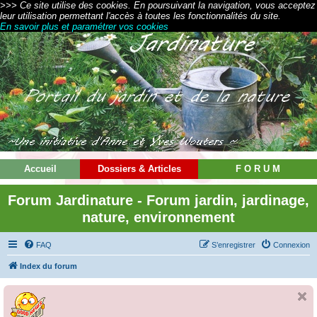
>>> Ce site utilise des cookies. En poursuivant la navigation, vous acceptez
leur utilisation permettant l'accès à toutes les fonctionnalités du site.
En savoir plus et paramétrer vos cookies
Accueil
Dossiers & Articles
F O R U M
Forum Jardinature - Forum jardin, jardinage,
nature, environnement
FAQ
S’enregistrer
Connexion
Index du forum