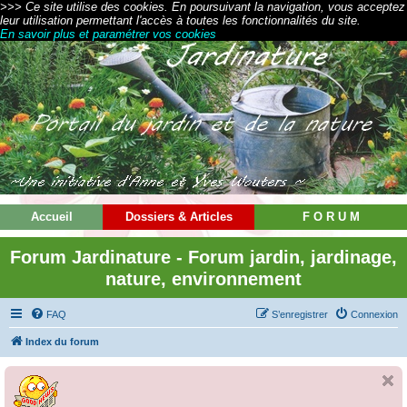
>>> Ce site utilise des cookies. En poursuivant la navigation, vous acceptez
leur utilisation permettant l'accès à toutes les fonctionnalités du site.
En savoir plus et paramétrer vos cookies
Accueil
Dossiers & Articles
F O R U M
Forum Jardinature - Forum jardin, jardinage,
nature, environnement
FAQ
S’enregistrer
Connexion
Index du forum