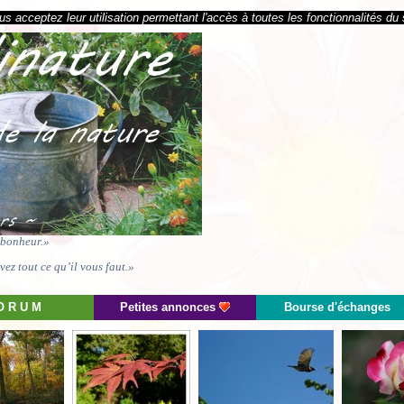
s acceptez leur utilisation permettant l'accès à toutes les fonctionnalités du 
e bonheur.»
ez tout ce qu’il vous faut.»
O R U M
Petites annonces
Bourse d'échanges