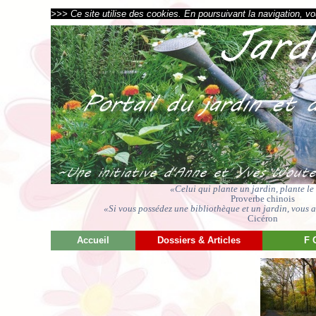
>>> Ce site utilise des cookies. En poursuivant la navigation, vou
«Celui qui plante un jardin, plante l
Proverbe chinois
«Si vous possédez une bibliothèque et un jardin, vous av
Cicéron
Accueil
Dossiers & Articles
F 