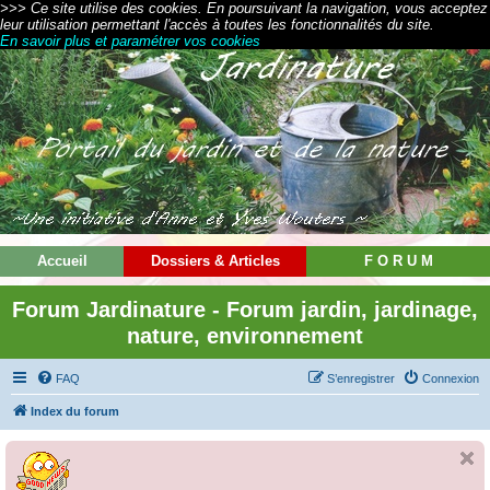
>>> Ce site utilise des cookies. En poursuivant la navigation, vous acceptez
leur utilisation permettant l'accès à toutes les fonctionnalités du site.
En savoir plus et paramétrer vos cookies
Accueil
Dossiers & Articles
F O R U M
Forum Jardinature - Forum jardin, jardinage,
nature, environnement
FAQ
S’enregistrer
Connexion
Index du forum