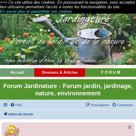
>>> Ce site utilise des cookies. En poursuivant la navigation, vous acceptez
leur utilisation permettant l'accès à toutes les fonctionnalités du site.
En savoir plus et paramétrer vos cookies
Accueil
Dossiers & Articles
F O R U M
Forum Jardinature - Forum jardin, jardinage,
nature, environnement
FAQ
S’enregistrer
Connexion
Index du forum