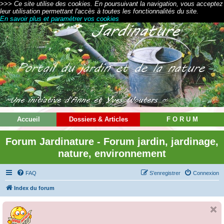
>>> Ce site utilise des cookies. En poursuivant la navigation, vous acceptez
leur utilisation permettant l'accès à toutes les fonctionnalités du site.
En savoir plus et paramétrer vos cookies
Accueil
Dossiers & Articles
F O R U M
Forum Jardinature - Forum jardin, jardinage,
nature, environnement
FAQ
S’enregistrer
Connexion
Index du forum