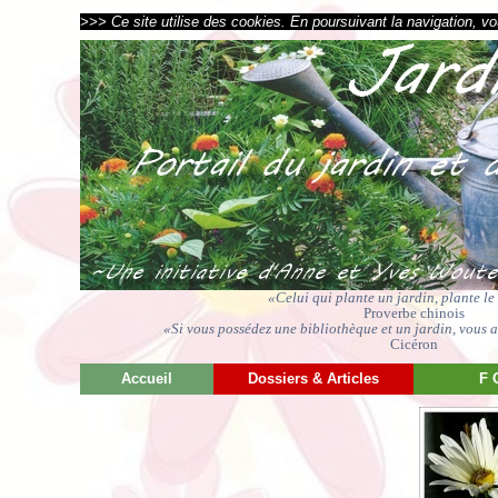
>>> Ce site utilise des cookies. En poursuivant la navigation, vou
«Celui qui plante un jardin, plante l
Proverbe chinois
«Si vous possédez une bibliothèque et un jardin, vous av
Cicéron
Accueil
Dossiers & Articles
F 