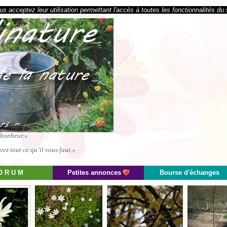
s acceptez leur utilisation permettant l'accès à toutes les fonctionnalités du 
e bonheur.»
ez tout ce qu’il vous faut.»
O R U M
Petites annonces
Bourse d'échanges