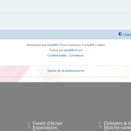
L’équ
Développé par
phpBB
® Forum Software © phpBB Limited
Traduit par
phpBB-fr.com
Confidentialité
|
Conditions
Tweets de @Jardinaturenet
Fonds d'écran
Dossiers & Ar
Expositions
Marche-rand