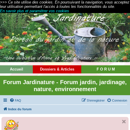
>>> Ce site utilise des cookies. En poursuivant la navigation, vous acceptez
leur utilisation permettant l'accès à toutes les fonctionnalités du site.
En savoir plus et paramétrer vos cookies
Accueil
Dossiers & Articles
F O R U M
Forum Jardinature - Forum jardin, jardinage,
nature, environnement
FAQ
S’enregistrer
Connexion
Index du forum