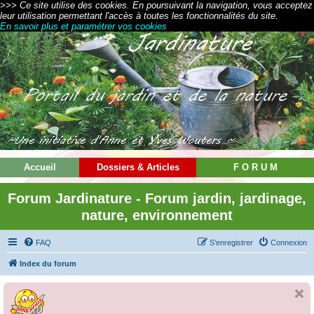
>>> Ce site utilise des cookies. En poursuivant la navigation, vous acceptez
leur utilisation permettant l'accès à toutes les fonctionnalités du site.
En savoir plus et paramétrer vos cookies
Accueil
Dossiers & Articles
F O R U M
Forum Jardinature - Forum jardin, jardinage,
nature, environnement
FAQ
S’enregistrer
Connexion
Index du forum