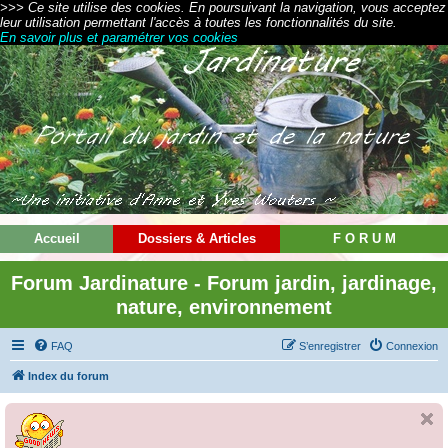
>>> Ce site utilise des cookies. En poursuivant la navigation, vous acceptez
leur utilisation permettant l'accès à toutes les fonctionnalités du site.
En savoir plus et paramétrer vos cookies
Accueil
Dossiers & Articles
F O R U M
Forum Jardinature - Forum jardin, jardinage,
nature, environnement
FAQ
S’enregistrer
Connexion
Index du forum