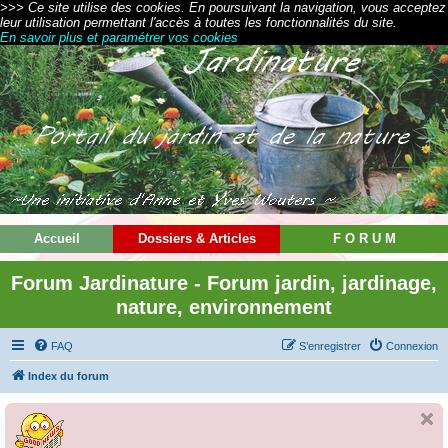
>>> Ce site utilise des cookies. En poursuivant la navigation, vous acceptez
leur utilisation permettant l'accès à toutes les fonctionnalités du site.
En savoir plus et paramétrer vos cookies
Accueil
Dossiers & Articles
F O R U M
Forum Jardinature - Forum jardin, jardinage,
nature, environnement
FAQ
S’enregistrer
Connexion
Index du forum