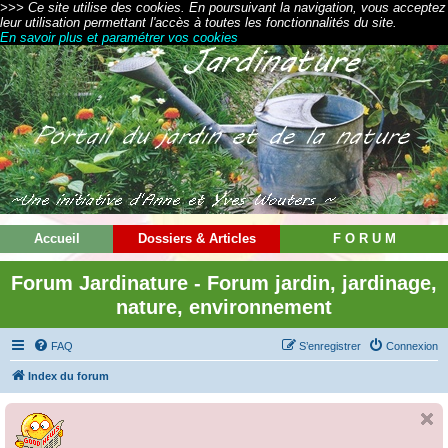
>>> Ce site utilise des cookies. En poursuivant la navigation, vous acceptez
leur utilisation permettant l'accès à toutes les fonctionnalités du site.
En savoir plus et paramétrer vos cookies
Accueil
Dossiers & Articles
F O R U M
Forum Jardinature - Forum jardin, jardinage,
nature, environnement
FAQ
S’enregistrer
Connexion
Index du forum