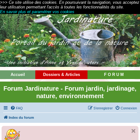
>>> Ce site utilise des cookies. En poursuivant la navigation, vous acceptez
leur utilisation permettant l'accès à toutes les fonctionnalités du site.
En savoir plus et paramétrer vos cookies
Accueil
Dossiers & Articles
F O R U M
Forum Jardinature - Forum jardin, jardinage,
nature, environnement
FAQ
S’enregistrer
Connexion
Index du forum