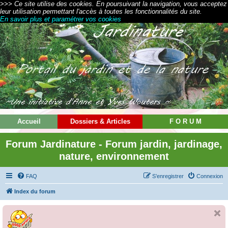
>>> Ce site utilise des cookies. En poursuivant la navigation, vous acceptez
leur utilisation permettant l'accès à toutes les fonctionnalités du site.
En savoir plus et paramétrer vos cookies
Accueil
Dossiers & Articles
F O R U M
Forum Jardinature - Forum jardin, jardinage,
nature, environnement
FAQ
S’enregistrer
Connexion
Index du forum