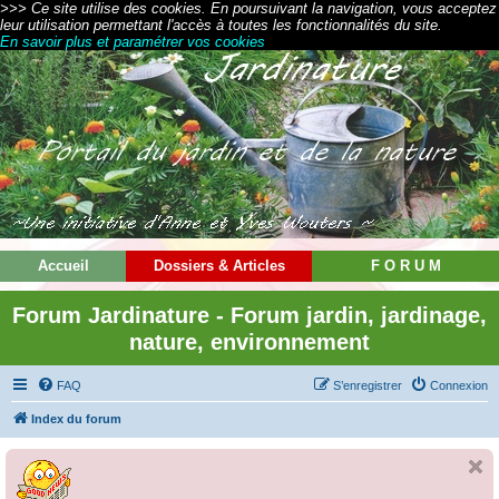
>>> Ce site utilise des cookies. En poursuivant la navigation, vous acceptez
leur utilisation permettant l'accès à toutes les fonctionnalités du site.
En savoir plus et paramétrer vos cookies
Accueil
Dossiers & Articles
F O R U M
Forum Jardinature - Forum jardin, jardinage,
nature, environnement
FAQ
S’enregistrer
Connexion
Index du forum