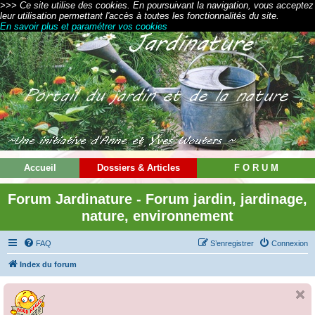
>>> Ce site utilise des cookies. En poursuivant la navigation, vous acceptez
leur utilisation permettant l'accès à toutes les fonctionnalités du site.
En savoir plus et paramétrer vos cookies
Accueil
Dossiers & Articles
F O R U M
Forum Jardinature - Forum jardin, jardinage,
nature, environnement
FAQ
S’enregistrer
Connexion
Index du forum