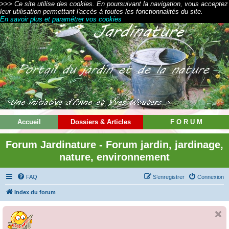
>>> Ce site utilise des cookies. En poursuivant la navigation, vous acceptez
leur utilisation permettant l'accès à toutes les fonctionnalités du site.
En savoir plus et paramétrer vos cookies
Accueil
Dossiers & Articles
F O R U M
Forum Jardinature - Forum jardin, jardinage,
nature, environnement
FAQ
S’enregistrer
Connexion
Index du forum