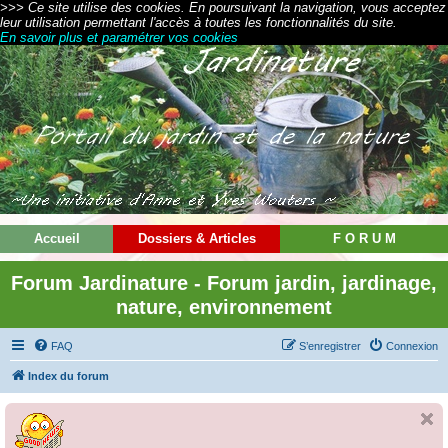
>>> Ce site utilise des cookies. En poursuivant la navigation, vous acceptez
leur utilisation permettant l'accès à toutes les fonctionnalités du site.
En savoir plus et paramétrer vos cookies
Accueil
Dossiers & Articles
F O R U M
Forum Jardinature - Forum jardin, jardinage,
nature, environnement
FAQ
S’enregistrer
Connexion
Index du forum