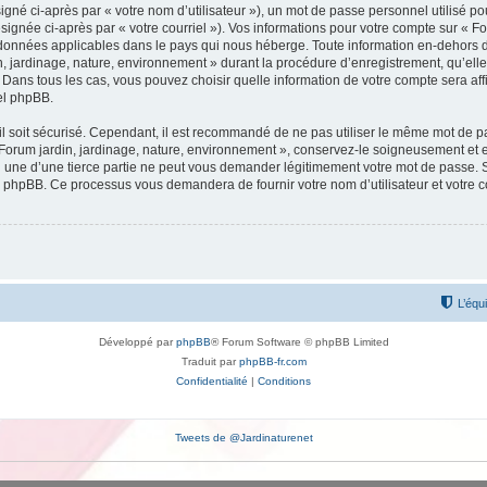
gné ci-après par « votre nom d’utilisateur »), un mot de passe personnel utilisé po
signée ci-après par « votre courriel »). Vos informations pour votre compte sur « Fo
données applicables dans le pays qui nous héberge. Toute information en-dehors de 
, jardinage, nature, environnement » durant la procédure d’enregistrement, qu’elle 
 Dans tous les cas, vous pouvez choisir quelle information de votre compte sera af
iel phpBB.
l soit sécurisé. Cependant, il est recommandé de ne pas utiliser le même mot de pas
 Forum jardin, jardinage, nature, environnement », conservez-le soigneusement et 
une d’une tierce partie ne peut vous demander légitimement votre mot de passe. Si
el phpBB. Ce processus vous demandera de fournir votre nom d’utilisateur et votre 
L’équ
Développé par
phpBB
® Forum Software © phpBB Limited
Traduit par
phpBB-fr.com
Confidentialité
|
Conditions
Tweets de @Jardinaturenet