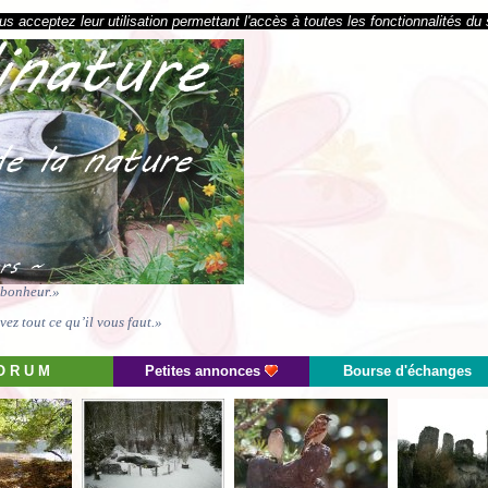
s acceptez leur utilisation permettant l'accès à toutes les fonctionnalités du 
e bonheur.»
ez tout ce qu’il vous faut.»
O R U M
Petites annonces
Bourse d'échanges