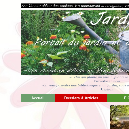
>>> Ce site utilise des cookies. En poursuivant la navigation, vou
«Celui qui plante un jardin, plante l
Proverbe chinois
«Si vous possédez une bibliothèque et un jardin, vous av
Cicéron
Accueil
Dossiers & Articles
F 