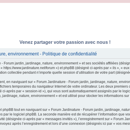
Venez partager votre passion avec nous !
re, environnement - Politique de confidentialité
- Forum jardin, jardinage, nature, environnement » et ses sociétés affiliées (désig
 « https://www.jardinature.net/forum ») et phpBB (désigné ci-après par « ils », « e
tion collectée pendant n’importe quelle session d’utilisation de votre part (désigné
nt, en naviguant sur « Forum Jardinature - Forum jardin, jardinage, nature, enviro
 fichiers temporaires du navigateur Internet de votre ordinateur. Les deux premiers c
igné ci-après par « session-id »), qui vous sont automatiquement assignés par le log
 jardinage, nature, environnement » et est utilisé pour stocker les informations sur
 phpBB tout en naviguant sur « Forum Jardinature - Forum jardin, jardinage, natur
 par le logiciel phpBB. La seconde manière est de récupérer l’information que vou
invité (désignée ci-après par « messages invités »), l’enregistrement sur « Forum Ja
nvoyez après l’enregistrement et lors d’une connexion (désignés ici par « vos mes