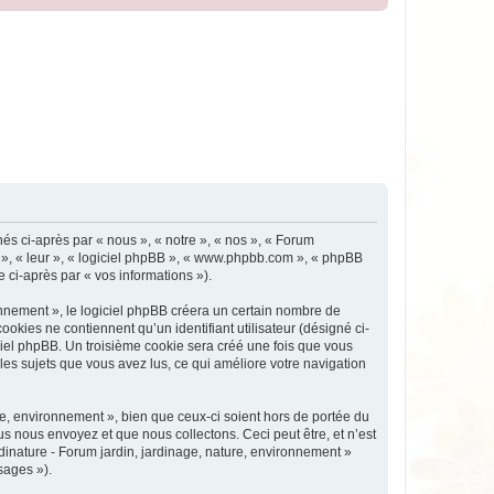
nés ci-après par « nous », « notre », « nos », « Forum
ux », « leur », « logiciel phpBB », « www.phpbb.com », « phpBB
e ci-après par « vos informations »).
nnement », le logiciel phpBB créera un certain nombre de
ookies ne contiennent qu’un identifiant utilisateur (désigné ci-
iciel phpBB. Un troisième cookie sera créé une fois que vous
 les sujets que vous avez lus, ce qui améliore votre navigation
e, environnement », bien que ceux-ci soient hors de portée du
s nous envoyez et que nous collectons. Ceci peut être, et n’est
rdinature - Forum jardin, jardinage, nature, environnement »
sages »).