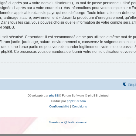
gné ci-après par « votre nom d’utilisateur »), un mot de passe personnel utilisé po
signée ci-après par « votre courriel »). Vos informations pour votre compte sur « Fo
données applicables dans le pays qui nous héberge. Toute information en-dehors de 
, jardinage, nature, environnement » durant la procédure d’enregistrement, qu’elle 
 Dans tous les cas, vous pouvez choisir quelle information de votre compte sera af
iel phpBB.
l soit sécurisé. Cependant, il est recommandé de ne pas utiliser le même mot de pas
 Forum jardin, jardinage, nature, environnement », conservez-le soigneusement et 
une d’une tierce partie ne peut vous demander légitimement votre mot de passe. Si
el phpBB. Ce processus vous demandera de fournir votre nom d’utilisateur et votre 
L’équ
Développé par
phpBB
® Forum Software © phpBB Limited
Traduit par
phpBB-fr.com
Confidentialité
|
Conditions
Tweets de @Jardinaturenet