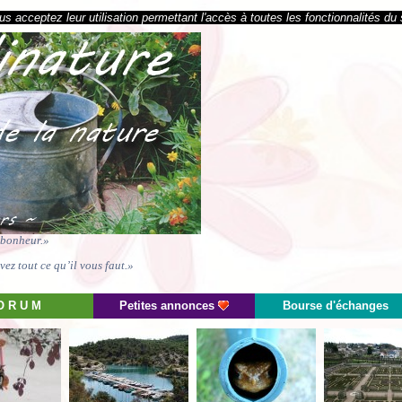
s acceptez leur utilisation permettant l'accès à toutes les fonctionnalités du 
e bonheur.»
ez tout ce qu’il vous faut.»
O R U M
Petites annonces
Bourse d'échanges