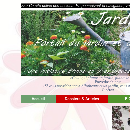
>>> Ce site utilise des cookies. En poursuivant la navigation, vou
«Celui qui plante un jardin, plante l
Proverbe chinois
«Si vous possédez une bibliothèque et un jardin, vous av
Cicéron
Accueil
Dossiers & Articles
F 