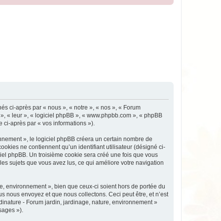
nés ci-après par « nous », « notre », « nos », « Forum
ux », « leur », « logiciel phpBB », « www.phpbb.com », « phpBB
e ci-après par « vos informations »).
nnement », le logiciel phpBB créera un certain nombre de
ookies ne contiennent qu’un identifiant utilisateur (désigné ci-
iciel phpBB. Un troisième cookie sera créé une fois que vous
 les sujets que vous avez lus, ce qui améliore votre navigation
e, environnement », bien que ceux-ci soient hors de portée du
s nous envoyez et que nous collectons. Ceci peut être, et n’est
rdinature - Forum jardin, jardinage, nature, environnement »
sages »).