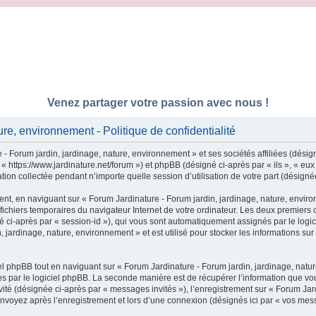
Venez partager votre passion avec nous !
re, environnement - Politique de confidentialité
- Forum jardin, jardinage, nature, environnement » et ses sociétés affiliées (désig
 « https://www.jardinature.net/forum ») et phpBB (désigné ci-après par « ils », « e
tion collectée pendant n’importe quelle session d’utilisation de votre part (désigné
nt, en naviguant sur « Forum Jardinature - Forum jardin, jardinage, nature, enviro
 fichiers temporaires du navigateur Internet de votre ordinateur. Les deux premiers c
igné ci-après par « session-id »), qui vous sont automatiquement assignés par le log
 jardinage, nature, environnement » et est utilisé pour stocker les informations sur
 phpBB tout en naviguant sur « Forum Jardinature - Forum jardin, jardinage, natur
 par le logiciel phpBB. La seconde manière est de récupérer l’information que vou
invité (désignée ci-après par « messages invités »), l’enregistrement sur « Forum Ja
nvoyez après l’enregistrement et lors d’une connexion (désignés ici par « vos mes