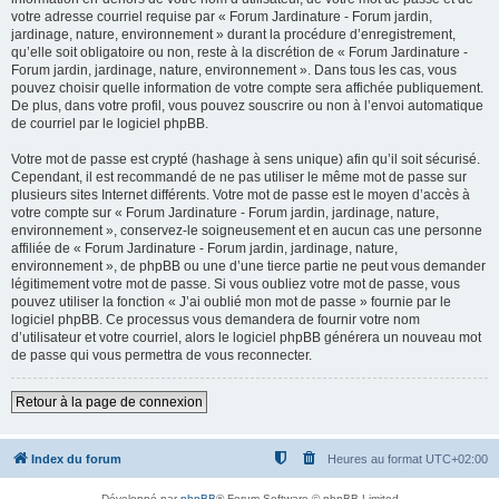
votre adresse courriel requise par « Forum Jardinature - Forum jardin,
jardinage, nature, environnement » durant la procédure d’enregistrement,
qu’elle soit obligatoire ou non, reste à la discrétion de « Forum Jardinature -
Forum jardin, jardinage, nature, environnement ». Dans tous les cas, vous
pouvez choisir quelle information de votre compte sera affichée publiquement.
De plus, dans votre profil, vous pouvez souscrire ou non à l’envoi automatique
de courriel par le logiciel phpBB.
Votre mot de passe est crypté (hashage à sens unique) afin qu’il soit sécurisé.
Cependant, il est recommandé de ne pas utiliser le même mot de passe sur
plusieurs sites Internet différents. Votre mot de passe est le moyen d’accès à
votre compte sur « Forum Jardinature - Forum jardin, jardinage, nature,
environnement », conservez-le soigneusement et en aucun cas une personne
affiliée de « Forum Jardinature - Forum jardin, jardinage, nature,
environnement », de phpBB ou une d’une tierce partie ne peut vous demander
légitimement votre mot de passe. Si vous oubliez votre mot de passe, vous
pouvez utiliser la fonction « J’ai oublié mon mot de passe » fournie par le
logiciel phpBB. Ce processus vous demandera de fournir votre nom
d’utilisateur et votre courriel, alors le logiciel phpBB générera un nouveau mot
de passe qui vous permettra de vous reconnecter.
Retour à la page de connexion
Index du forum
Heures au format
UTC+02:00
Développé par
phpBB
® Forum Software © phpBB Limited