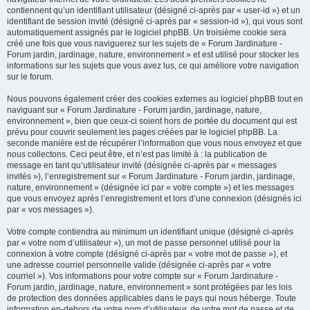
contiennent qu’un identifiant utilisateur (désigné ci-après par « user-id ») et un
identifiant de session invité (désigné ci-après par « session-id »), qui vous sont
automatiquement assignés par le logiciel phpBB. Un troisième cookie sera
créé une fois que vous naviguerez sur les sujets de « Forum Jardinature -
Forum jardin, jardinage, nature, environnement » et est utilisé pour stocker les
informations sur les sujets que vous avez lus, ce qui améliore votre navigation
sur le forum.
Nous pouvons également créer des cookies externes au logiciel phpBB tout en
naviguant sur « Forum Jardinature - Forum jardin, jardinage, nature,
environnement », bien que ceux-ci soient hors de portée du document qui est
prévu pour couvrir seulement les pages créées par le logiciel phpBB. La
seconde manière est de récupérer l’information que vous nous envoyez et que
nous collectons. Ceci peut être, et n’est pas limité à : la publication de
message en tant qu’utilisateur invité (désignée ci-après par « messages
invités »), l’enregistrement sur « Forum Jardinature - Forum jardin, jardinage,
nature, environnement » (désignée ici par « votre compte ») et les messages
que vous envoyez après l’enregistrement et lors d’une connexion (désignés ici
par « vos messages »).
Votre compte contiendra au minimum un identifiant unique (désigné ci-après
par « votre nom d’utilisateur »), un mot de passe personnel utilisé pour la
connexion à votre compte (désigné ci-après par « votre mot de passe »), et
une adresse courriel personnelle valide (désignée ci-après par « votre
courriel »). Vos informations pour votre compte sur « Forum Jardinature -
Forum jardin, jardinage, nature, environnement » sont protégées par les lois
de protection des données applicables dans le pays qui nous héberge. Toute
information en-dehors de votre nom d’utilisateur, de votre mot de passe et de