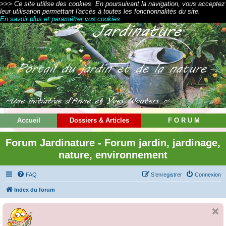
>>> Ce site utilise des cookies. En poursuivant la navigation, vous acceptez
leur utilisation permettant l'accès à toutes les fonctionnalités du site.
En savoir plus et paramétrer vos cookies
Accueil
Dossiers & Articles
F O R U M
Forum Jardinature - Forum jardin, jardinage,
nature, environnement
FAQ
S’enregistrer
Connexion
Index du forum