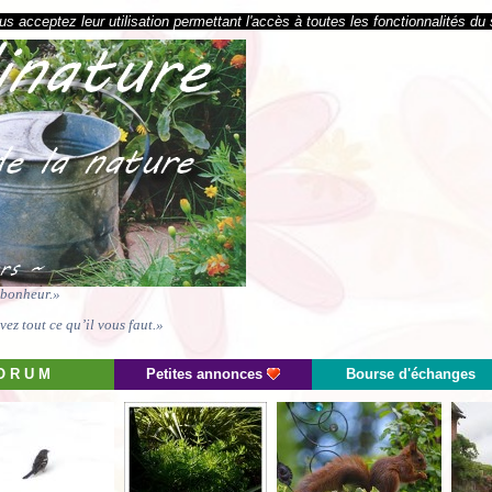
s acceptez leur utilisation permettant l'accès à toutes les fonctionnalités du 
e bonheur.»
ez tout ce qu’il vous faut.»
O R U M
Petites annonces
Bourse d'échanges