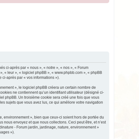
nés ci-après par « nous », « notre », « nos », « Forum
ux », « leur », « logiciel phpBB », « www.phpbb.com », « phpBB
e ci-après par « vos informations »).
nnement », le logiciel phpBB créera un certain nombre de
ookies ne contiennent qu’un identifiant utilisateur (désigné ci-
iciel phpBB. Un troisième cookie sera créé une fois que vous
 les sujets que vous avez lus, ce qui améliore votre navigation
e, environnement », bien que ceux-ci soient hors de portée du
s nous envoyez et que nous collectons. Ceci peut être, et n’est
rdinature - Forum jardin, jardinage, nature, environnement »
sages »).