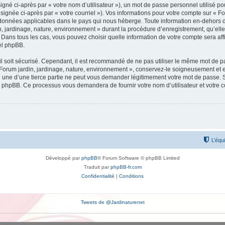
gné ci-après par « votre nom d’utilisateur »), un mot de passe personnel utilisé po
signée ci-après par « votre courriel »). Vos informations pour votre compte sur « Fo
données applicables dans le pays qui nous héberge. Toute information en-dehors de 
, jardinage, nature, environnement » durant la procédure d’enregistrement, qu’elle 
 Dans tous les cas, vous pouvez choisir quelle information de votre compte sera af
iel phpBB.
l soit sécurisé. Cependant, il est recommandé de ne pas utiliser le même mot de pas
 Forum jardin, jardinage, nature, environnement », conservez-le soigneusement et 
une d’une tierce partie ne peut vous demander légitimement votre mot de passe. Si
el phpBB. Ce processus vous demandera de fournir votre nom d’utilisateur et votre 
L’équ
Développé par
phpBB
® Forum Software © phpBB Limited
Traduit par
phpBB-fr.com
Confidentialité
|
Conditions
Tweets de @Jardinaturenet