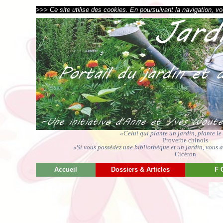
>>> Ce site utilise des cookies. En poursuivant la navigation, vou
«Celui qui plante un jardin, plante l
Proverbe chinois
«Si vous possédez une bibliothèque et un jardin, vous av
Cicéron
Accueil
Dossiers & Articles
F 