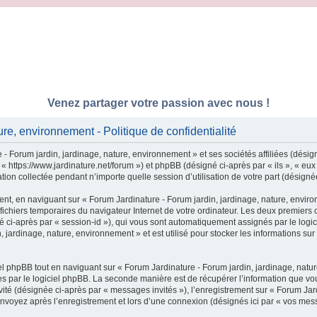
Venez partager votre passion avec nous !
re, environnement - Politique de confidentialité
- Forum jardin, jardinage, nature, environnement » et ses sociétés affiliées (désig
 « https://www.jardinature.net/forum ») et phpBB (désigné ci-après par « ils », « e
tion collectée pendant n’importe quelle session d’utilisation de votre part (désigné
nt, en naviguant sur « Forum Jardinature - Forum jardin, jardinage, nature, enviro
 fichiers temporaires du navigateur Internet de votre ordinateur. Les deux premiers c
igné ci-après par « session-id »), qui vous sont automatiquement assignés par le log
 jardinage, nature, environnement » et est utilisé pour stocker les informations sur
 phpBB tout en naviguant sur « Forum Jardinature - Forum jardin, jardinage, natur
 par le logiciel phpBB. La seconde manière est de récupérer l’information que vou
invité (désignée ci-après par « messages invités »), l’enregistrement sur « Forum Ja
nvoyez après l’enregistrement et lors d’une connexion (désignés ici par « vos mes