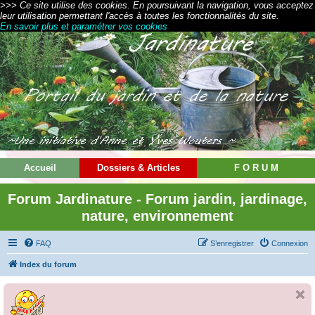
>>> Ce site utilise des cookies. En poursuivant la navigation, vous acceptez
leur utilisation permettant l'accès à toutes les fonctionnalités du site.
En savoir plus et paramétrer vos cookies
Accueil
Dossiers & Articles
F O R U M
Forum Jardinature - Forum jardin, jardinage,
nature, environnement
FAQ
S’enregistrer
Connexion
Index du forum