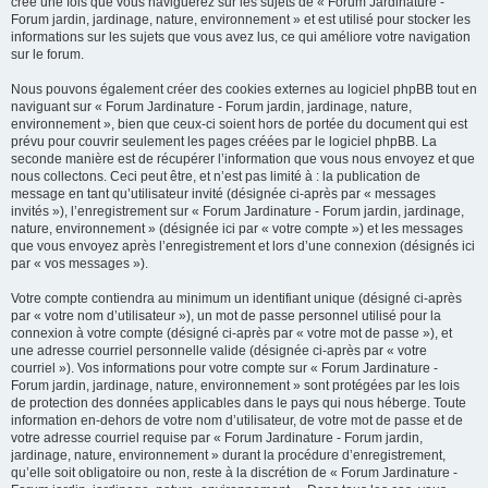
créé une fois que vous naviguerez sur les sujets de « Forum Jardinature -
Forum jardin, jardinage, nature, environnement » et est utilisé pour stocker les
informations sur les sujets que vous avez lus, ce qui améliore votre navigation
sur le forum.
Nous pouvons également créer des cookies externes au logiciel phpBB tout en
naviguant sur « Forum Jardinature - Forum jardin, jardinage, nature,
environnement », bien que ceux-ci soient hors de portée du document qui est
prévu pour couvrir seulement les pages créées par le logiciel phpBB. La
seconde manière est de récupérer l’information que vous nous envoyez et que
nous collectons. Ceci peut être, et n’est pas limité à : la publication de
message en tant qu’utilisateur invité (désignée ci-après par « messages
invités »), l’enregistrement sur « Forum Jardinature - Forum jardin, jardinage,
nature, environnement » (désignée ici par « votre compte ») et les messages
que vous envoyez après l’enregistrement et lors d’une connexion (désignés ici
par « vos messages »).
Votre compte contiendra au minimum un identifiant unique (désigné ci-après
par « votre nom d’utilisateur »), un mot de passe personnel utilisé pour la
connexion à votre compte (désigné ci-après par « votre mot de passe »), et
une adresse courriel personnelle valide (désignée ci-après par « votre
courriel »). Vos informations pour votre compte sur « Forum Jardinature -
Forum jardin, jardinage, nature, environnement » sont protégées par les lois
de protection des données applicables dans le pays qui nous héberge. Toute
information en-dehors de votre nom d’utilisateur, de votre mot de passe et de
votre adresse courriel requise par « Forum Jardinature - Forum jardin,
jardinage, nature, environnement » durant la procédure d’enregistrement,
qu’elle soit obligatoire ou non, reste à la discrétion de « Forum Jardinature -