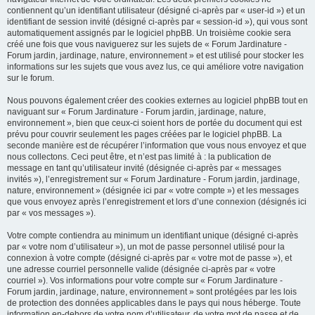
contiennent qu’un identifiant utilisateur (désigné ci-après par « user-id ») et un
identifiant de session invité (désigné ci-après par « session-id »), qui vous sont
automatiquement assignés par le logiciel phpBB. Un troisième cookie sera
créé une fois que vous naviguerez sur les sujets de « Forum Jardinature -
Forum jardin, jardinage, nature, environnement » et est utilisé pour stocker les
informations sur les sujets que vous avez lus, ce qui améliore votre navigation
sur le forum.
Nous pouvons également créer des cookies externes au logiciel phpBB tout en
naviguant sur « Forum Jardinature - Forum jardin, jardinage, nature,
environnement », bien que ceux-ci soient hors de portée du document qui est
prévu pour couvrir seulement les pages créées par le logiciel phpBB. La
seconde manière est de récupérer l’information que vous nous envoyez et que
nous collectons. Ceci peut être, et n’est pas limité à : la publication de
message en tant qu’utilisateur invité (désignée ci-après par « messages
invités »), l’enregistrement sur « Forum Jardinature - Forum jardin, jardinage,
nature, environnement » (désignée ici par « votre compte ») et les messages
que vous envoyez après l’enregistrement et lors d’une connexion (désignés ici
par « vos messages »).
Votre compte contiendra au minimum un identifiant unique (désigné ci-après
par « votre nom d’utilisateur »), un mot de passe personnel utilisé pour la
connexion à votre compte (désigné ci-après par « votre mot de passe »), et
une adresse courriel personnelle valide (désignée ci-après par « votre
courriel »). Vos informations pour votre compte sur « Forum Jardinature -
Forum jardin, jardinage, nature, environnement » sont protégées par les lois
de protection des données applicables dans le pays qui nous héberge. Toute
information en-dehors de votre nom d’utilisateur, de votre mot de passe et de