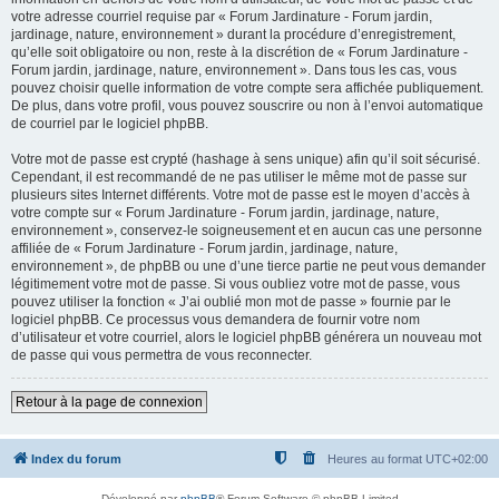
votre adresse courriel requise par « Forum Jardinature - Forum jardin,
jardinage, nature, environnement » durant la procédure d’enregistrement,
qu’elle soit obligatoire ou non, reste à la discrétion de « Forum Jardinature -
Forum jardin, jardinage, nature, environnement ». Dans tous les cas, vous
pouvez choisir quelle information de votre compte sera affichée publiquement.
De plus, dans votre profil, vous pouvez souscrire ou non à l’envoi automatique
de courriel par le logiciel phpBB.
Votre mot de passe est crypté (hashage à sens unique) afin qu’il soit sécurisé.
Cependant, il est recommandé de ne pas utiliser le même mot de passe sur
plusieurs sites Internet différents. Votre mot de passe est le moyen d’accès à
votre compte sur « Forum Jardinature - Forum jardin, jardinage, nature,
environnement », conservez-le soigneusement et en aucun cas une personne
affiliée de « Forum Jardinature - Forum jardin, jardinage, nature,
environnement », de phpBB ou une d’une tierce partie ne peut vous demander
légitimement votre mot de passe. Si vous oubliez votre mot de passe, vous
pouvez utiliser la fonction « J’ai oublié mon mot de passe » fournie par le
logiciel phpBB. Ce processus vous demandera de fournir votre nom
d’utilisateur et votre courriel, alors le logiciel phpBB générera un nouveau mot
de passe qui vous permettra de vous reconnecter.
Retour à la page de connexion
Index du forum
Heures au format
UTC+02:00
Développé par
phpBB
® Forum Software © phpBB Limited