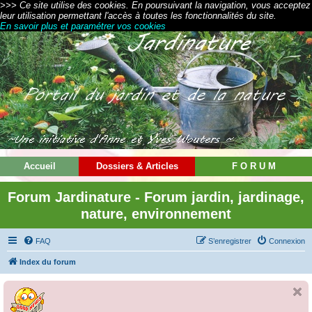
>>> Ce site utilise des cookies. En poursuivant la navigation, vous acceptez
leur utilisation permettant l'accès à toutes les fonctionnalités du site.
En savoir plus et paramétrer vos cookies
Accueil
Dossiers & Articles
F O R U M
Forum Jardinature - Forum jardin, jardinage,
nature, environnement
FAQ
S’enregistrer
Connexion
Index du forum