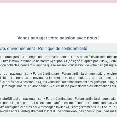
Venez partager votre passion avec nous !
re, environnement - Politique de confidentialité
- Forum jardin, jardinage, nature, environnement » et ses sociétés affiliées (désig
 « https://www.jardinature.net/forum ») et phpBB (désigné ci-après par « ils », « e
tion collectée pendant n’importe quelle session d’utilisation de votre part (désigné
nt, en naviguant sur « Forum Jardinature - Forum jardin, jardinage, nature, enviro
 fichiers temporaires du navigateur Internet de votre ordinateur. Les deux premiers c
igné ci-après par « session-id »), qui vous sont automatiquement assignés par le log
 jardinage, nature, environnement » et est utilisé pour stocker les informations sur
 phpBB tout en naviguant sur « Forum Jardinature - Forum jardin, jardinage, natur
 par le logiciel phpBB. La seconde manière est de récupérer l’information que vou
invité (désignée ci-après par « messages invités »), l’enregistrement sur « Forum Ja
nvoyez après l’enregistrement et lors d’une connexion (désignés ici par « vos mes