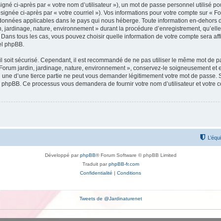
gné ci-après par « votre nom d’utilisateur »), un mot de passe personnel utilisé po
signée ci-après par « votre courriel »). Vos informations pour votre compte sur « Fo
données applicables dans le pays qui nous héberge. Toute information en-dehors de 
, jardinage, nature, environnement » durant la procédure d’enregistrement, qu’elle 
 Dans tous les cas, vous pouvez choisir quelle information de votre compte sera af
iel phpBB.
l soit sécurisé. Cependant, il est recommandé de ne pas utiliser le même mot de pas
 Forum jardin, jardinage, nature, environnement », conservez-le soigneusement et 
une d’une tierce partie ne peut vous demander légitimement votre mot de passe. Si
el phpBB. Ce processus vous demandera de fournir votre nom d’utilisateur et votre 
L’équ
Développé par
phpBB
® Forum Software © phpBB Limited
Traduit par
phpBB-fr.com
Confidentialité
|
Conditions
Tweets de @Jardinaturenet