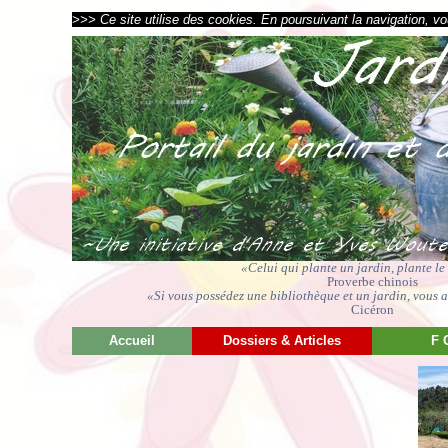
>>> Ce site utilise des cookies. En poursuivant la navigation, vou
«Celui qui plante un jardin, plante l
Proverbe chinois
«Si vous possédez une bibliothèque et un jardin, vous av
Cicéron
Accueil
Dossiers & Articles
F 