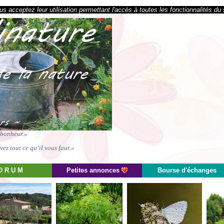
s acceptez leur utilisation permettant l'accès à toutes les fonctionnalités du 
e bonheur.»
ez tout ce qu’il vous faut.»
O R U M
Petites annonces
Bourse d'échanges