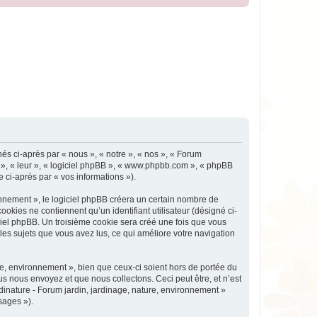
nés ci-après par « nous », « notre », « nos », « Forum
ux », « leur », « logiciel phpBB », « www.phpbb.com », « phpBB
e ci-après par « vos informations »).
nnement », le logiciel phpBB créera un certain nombre de
ookies ne contiennent qu’un identifiant utilisateur (désigné ci-
iciel phpBB. Un troisième cookie sera créé une fois que vous
 les sujets que vous avez lus, ce qui améliore votre navigation
e, environnement », bien que ceux-ci soient hors de portée du
s nous envoyez et que nous collectons. Ceci peut être, et n’est
rdinature - Forum jardin, jardinage, nature, environnement »
sages »).