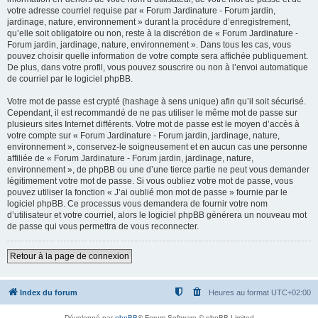
votre adresse courriel requise par « Forum Jardinature - Forum jardin,
jardinage, nature, environnement » durant la procédure d’enregistrement,
qu’elle soit obligatoire ou non, reste à la discrétion de « Forum Jardinature -
Forum jardin, jardinage, nature, environnement ». Dans tous les cas, vous
pouvez choisir quelle information de votre compte sera affichée publiquement.
De plus, dans votre profil, vous pouvez souscrire ou non à l’envoi automatique
de courriel par le logiciel phpBB.
Votre mot de passe est crypté (hashage à sens unique) afin qu’il soit sécurisé.
Cependant, il est recommandé de ne pas utiliser le même mot de passe sur
plusieurs sites Internet différents. Votre mot de passe est le moyen d’accès à
votre compte sur « Forum Jardinature - Forum jardin, jardinage, nature,
environnement », conservez-le soigneusement et en aucun cas une personne
affiliée de « Forum Jardinature - Forum jardin, jardinage, nature,
environnement », de phpBB ou une d’une tierce partie ne peut vous demander
légitimement votre mot de passe. Si vous oubliez votre mot de passe, vous
pouvez utiliser la fonction « J’ai oublié mon mot de passe » fournie par le
logiciel phpBB. Ce processus vous demandera de fournir votre nom
d’utilisateur et votre courriel, alors le logiciel phpBB générera un nouveau mot
de passe qui vous permettra de vous reconnecter.
Retour à la page de connexion
Index du forum
Heures au format
UTC+02:00
Développé par
phpBB
® Forum Software © phpBB Limited