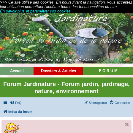
>>> Ce site utilise des cookies. En poursuivant la navigation, vous acceptez
leur utilisation permettant l'accès à toutes les fonctionnalités du site.
En savoir plus et paramétrer vos cookies
Accueil
Dossiers & Articles
F O R U M
Forum Jardinature - Forum jardin, jardinage,
nature, environnement
FAQ
S’enregistrer
Connexion
Index du forum