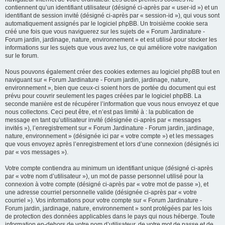
contiennent qu’un identifiant utilisateur (désigné ci-après par « user-id ») et un
identifiant de session invité (désigné ci-après par « session-id »), qui vous sont
automatiquement assignés par le logiciel phpBB. Un troisième cookie sera
créé une fois que vous naviguerez sur les sujets de « Forum Jardinature -
Forum jardin, jardinage, nature, environnement » et est utilisé pour stocker les
informations sur les sujets que vous avez lus, ce qui améliore votre navigation
sur le forum.
Nous pouvons également créer des cookies externes au logiciel phpBB tout en
naviguant sur « Forum Jardinature - Forum jardin, jardinage, nature,
environnement », bien que ceux-ci soient hors de portée du document qui est
prévu pour couvrir seulement les pages créées par le logiciel phpBB. La
seconde manière est de récupérer l’information que vous nous envoyez et que
nous collectons. Ceci peut être, et n’est pas limité à : la publication de
message en tant qu’utilisateur invité (désignée ci-après par « messages
invités »), l’enregistrement sur « Forum Jardinature - Forum jardin, jardinage,
nature, environnement » (désignée ici par « votre compte ») et les messages
que vous envoyez après l’enregistrement et lors d’une connexion (désignés ici
par « vos messages »).
Votre compte contiendra au minimum un identifiant unique (désigné ci-après
par « votre nom d’utilisateur »), un mot de passe personnel utilisé pour la
connexion à votre compte (désigné ci-après par « votre mot de passe »), et
une adresse courriel personnelle valide (désignée ci-après par « votre
courriel »). Vos informations pour votre compte sur « Forum Jardinature -
Forum jardin, jardinage, nature, environnement » sont protégées par les lois
de protection des données applicables dans le pays qui nous héberge. Toute
information en-dehors de votre nom d’utilisateur, de votre mot de passe et de