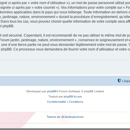
gné ci-après par « votre nom d’utilisateur »), un mot de passe personnel utilisé po
signée ci-après par « votre courriel »). Vos informations pour votre compte sur « Fo
données applicables dans le pays qui nous héberge. Toute information en-dehors de 
, jardinage, nature, environnement » durant la procédure d’enregistrement, qu’elle 
 Dans tous les cas, vous pouvez choisir quelle information de votre compte sera af
iel phpBB.
l soit sécurisé. Cependant, il est recommandé de ne pas utiliser le même mot de pas
 Forum jardin, jardinage, nature, environnement », conservez-le soigneusement et 
une d’une tierce partie ne peut vous demander légitimement votre mot de passe. Si
el phpBB. Ce processus vous demandera de fournir votre nom d’utilisateur et votre 
L’équ
Développé par
phpBB
® Forum Software © phpBB Limited
Traduit par
phpBB-fr.com
Confidentialité
|
Conditions
Tweets de @Jardinaturenet