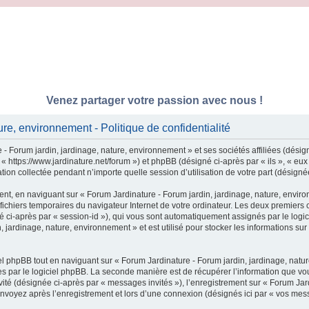
Venez partager votre passion avec nous !
re, environnement - Politique de confidentialité
- Forum jardin, jardinage, nature, environnement » et ses sociétés affiliées (désig
 « https://www.jardinature.net/forum ») et phpBB (désigné ci-après par « ils », « e
tion collectée pendant n’importe quelle session d’utilisation de votre part (désigné
nt, en naviguant sur « Forum Jardinature - Forum jardin, jardinage, nature, enviro
 fichiers temporaires du navigateur Internet de votre ordinateur. Les deux premiers c
igné ci-après par « session-id »), qui vous sont automatiquement assignés par le log
 jardinage, nature, environnement » et est utilisé pour stocker les informations sur
 phpBB tout en naviguant sur « Forum Jardinature - Forum jardin, jardinage, natur
 par le logiciel phpBB. La seconde manière est de récupérer l’information que vou
invité (désignée ci-après par « messages invités »), l’enregistrement sur « Forum Ja
nvoyez après l’enregistrement et lors d’une connexion (désignés ici par « vos mes