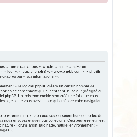
nés ci-après par « nous », « notre », « nos », « Forum
ux », « leur », « logiciel phpBB », « www.phpbb.com », « phpBB
e ci-après par « vos informations »).
nnement », le logiciel phpBB créera un certain nombre de
ookies ne contiennent qu’un identifiant utilisateur (désigné ci-
iciel phpBB. Un troisième cookie sera créé une fois que vous
 les sujets que vous avez lus, ce qui améliore votre navigation
e, environnement », bien que ceux-ci soient hors de portée du
s nous envoyez et que nous collectons. Ceci peut être, et n’est
rdinature - Forum jardin, jardinage, nature, environnement »
sages »).