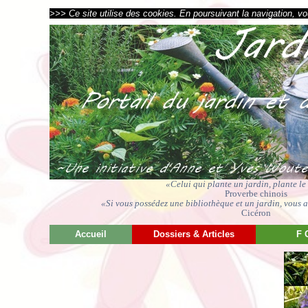
>>> Ce site utilise des cookies. En poursuivant la navigation, vou
«Celui qui plante un jardin, plante l
Proverbe chinois
«Si vous possédez une bibliothèque et un jardin, vous av
Cicéron
Accueil
Dossiers & Articles
F 