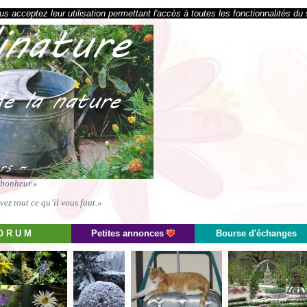
s acceptez leur utilisation permettant l'accès à toutes les fonctionnalités du 
e bonheur.»
ez tout ce qu’il vous faut.»
O R U M
Petites annonces
Bourse d'échanges