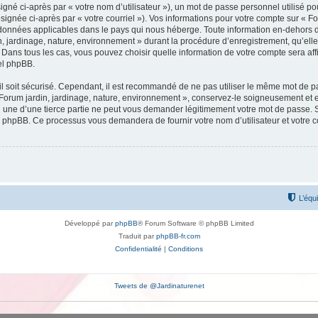
gné ci-après par « votre nom d’utilisateur »), un mot de passe personnel utilisé po
signée ci-après par « votre courriel »). Vos informations pour votre compte sur « Fo
données applicables dans le pays qui nous héberge. Toute information en-dehors de 
, jardinage, nature, environnement » durant la procédure d’enregistrement, qu’elle 
 Dans tous les cas, vous pouvez choisir quelle information de votre compte sera af
iel phpBB.
l soit sécurisé. Cependant, il est recommandé de ne pas utiliser le même mot de pas
 Forum jardin, jardinage, nature, environnement », conservez-le soigneusement et 
une d’une tierce partie ne peut vous demander légitimement votre mot de passe. Si
el phpBB. Ce processus vous demandera de fournir votre nom d’utilisateur et votre 
L’équ
Développé par
phpBB
® Forum Software © phpBB Limited
Traduit par
phpBB-fr.com
Confidentialité
|
Conditions
Tweets de @Jardinaturenet