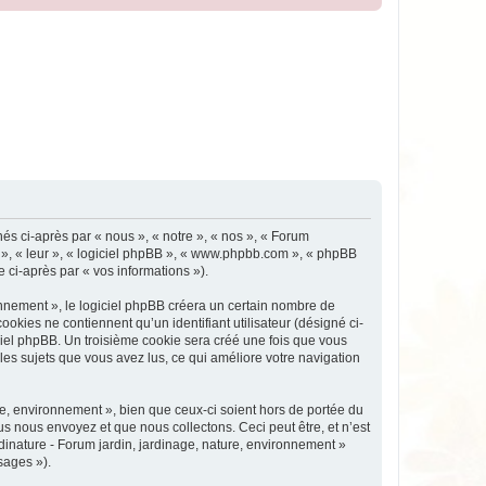
nés ci-après par « nous », « notre », « nos », « Forum
ux », « leur », « logiciel phpBB », « www.phpbb.com », « phpBB
e ci-après par « vos informations »).
nnement », le logiciel phpBB créera un certain nombre de
ookies ne contiennent qu’un identifiant utilisateur (désigné ci-
iciel phpBB. Un troisième cookie sera créé une fois que vous
 les sujets que vous avez lus, ce qui améliore votre navigation
e, environnement », bien que ceux-ci soient hors de portée du
s nous envoyez et que nous collectons. Ceci peut être, et n’est
rdinature - Forum jardin, jardinage, nature, environnement »
sages »).