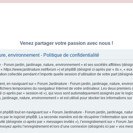
Venez partager votre passion avec nous !
re, environnement - Politique de confidentialité
- Forum jardin, jardinage, nature, environnement » et ses sociétés affiliées (désig
 « https://www.jardinature.net/forum ») et phpBB (désigné ci-après par « ils », « e
tion collectée pendant n’importe quelle session d’utilisation de votre part (désigné
nt, en naviguant sur « Forum Jardinature - Forum jardin, jardinage, nature, enviro
 fichiers temporaires du navigateur Internet de votre ordinateur. Les deux premiers c
igné ci-après par « session-id »), qui vous sont automatiquement assignés par le log
 jardinage, nature, environnement » et est utilisé pour stocker les informations sur
 phpBB tout en naviguant sur « Forum Jardinature - Forum jardin, jardinage, natur
 par le logiciel phpBB. La seconde manière est de récupérer l’information que vou
invité (désignée ci-après par « messages invités »), l’enregistrement sur « Forum Ja
nvoyez après l’enregistrement et lors d’une connexion (désignés ici par « vos mes