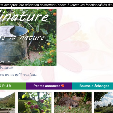
s acceptez leur utilisation permettant l'accès à toutes les fonctionnalités du 
e bonheur.»
ez tout ce qu’il vous faut.»
O R U M
Petites annonces
Bourse d'échanges