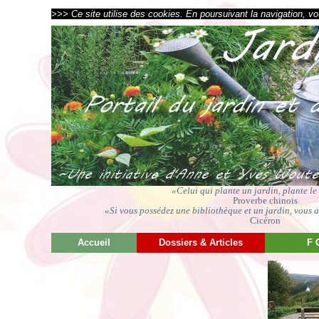
>>> Ce site utilise des cookies. En poursuivant la navigation, vou
«Celui qui plante un jardin, plante l
Proverbe chinois
«Si vous possédez une bibliothèque et un jardin, vous av
Cicéron
Accueil
Dossiers & Articles
F 