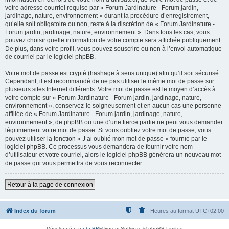
votre adresse courriel requise par « Forum Jardinature - Forum jardin,
jardinage, nature, environnement » durant la procédure d’enregistrement,
qu’elle soit obligatoire ou non, reste à la discrétion de « Forum Jardinature -
Forum jardin, jardinage, nature, environnement ». Dans tous les cas, vous
pouvez choisir quelle information de votre compte sera affichée publiquement.
De plus, dans votre profil, vous pouvez souscrire ou non à l’envoi automatique
de courriel par le logiciel phpBB.
Votre mot de passe est crypté (hashage à sens unique) afin qu’il soit sécurisé.
Cependant, il est recommandé de ne pas utiliser le même mot de passe sur
plusieurs sites Internet différents. Votre mot de passe est le moyen d’accès à
votre compte sur « Forum Jardinature - Forum jardin, jardinage, nature,
environnement », conservez-le soigneusement et en aucun cas une personne
affiliée de « Forum Jardinature - Forum jardin, jardinage, nature,
environnement », de phpBB ou une d’une tierce partie ne peut vous demander
légitimement votre mot de passe. Si vous oubliez votre mot de passe, vous
pouvez utiliser la fonction « J’ai oublié mon mot de passe » fournie par le
logiciel phpBB. Ce processus vous demandera de fournir votre nom
d’utilisateur et votre courriel, alors le logiciel phpBB générera un nouveau mot
de passe qui vous permettra de vous reconnecter.
Retour à la page de connexion
Index du forum
Heures au format
UTC+02:00
Développé par
phpBB
® Forum Software © phpBB Limited