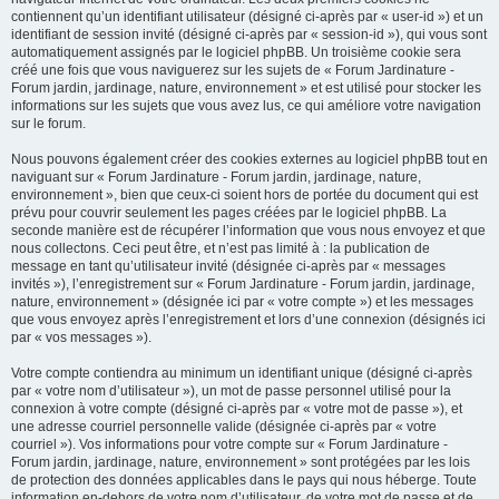
contiennent qu’un identifiant utilisateur (désigné ci-après par « user-id ») et un
identifiant de session invité (désigné ci-après par « session-id »), qui vous sont
automatiquement assignés par le logiciel phpBB. Un troisième cookie sera
créé une fois que vous naviguerez sur les sujets de « Forum Jardinature -
Forum jardin, jardinage, nature, environnement » et est utilisé pour stocker les
informations sur les sujets que vous avez lus, ce qui améliore votre navigation
sur le forum.
Nous pouvons également créer des cookies externes au logiciel phpBB tout en
naviguant sur « Forum Jardinature - Forum jardin, jardinage, nature,
environnement », bien que ceux-ci soient hors de portée du document qui est
prévu pour couvrir seulement les pages créées par le logiciel phpBB. La
seconde manière est de récupérer l’information que vous nous envoyez et que
nous collectons. Ceci peut être, et n’est pas limité à : la publication de
message en tant qu’utilisateur invité (désignée ci-après par « messages
invités »), l’enregistrement sur « Forum Jardinature - Forum jardin, jardinage,
nature, environnement » (désignée ici par « votre compte ») et les messages
que vous envoyez après l’enregistrement et lors d’une connexion (désignés ici
par « vos messages »).
Votre compte contiendra au minimum un identifiant unique (désigné ci-après
par « votre nom d’utilisateur »), un mot de passe personnel utilisé pour la
connexion à votre compte (désigné ci-après par « votre mot de passe »), et
une adresse courriel personnelle valide (désignée ci-après par « votre
courriel »). Vos informations pour votre compte sur « Forum Jardinature -
Forum jardin, jardinage, nature, environnement » sont protégées par les lois
de protection des données applicables dans le pays qui nous héberge. Toute
information en-dehors de votre nom d’utilisateur, de votre mot de passe et de