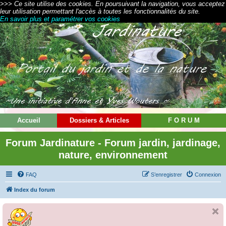
>>> Ce site utilise des cookies. En poursuivant la navigation, vous acceptez
leur utilisation permettant l'accès à toutes les fonctionnalités du site.
En savoir plus et paramétrer vos cookies
Accueil
Dossiers & Articles
F O R U M
Forum Jardinature - Forum jardin, jardinage,
nature, environnement
FAQ
S’enregistrer
Connexion
Index du forum