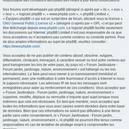
responsable des conditions découlant des mises à jour et/ou modifications.
Nos forums sont développés par phpBB (désigné ci-après par « ils », « eux »,
« leur », « logiciel phpBB », « www.phpbb.com », « phpBB Limited »,
« Équipes phpBB ») qui est un script libre de forum, déclaré sous la licence «
GNU General Public License v2
» (désigné ci-après par « GPL ») et qui peut
être téléchargé depuis
www.phpbb.com
. Le logiciel phpBB facilite seulement
les discussions sur Internet. phpBB Limited n’est pas responsable de ce que
nous acceptons ou n’acceptons pas comme contenu ou conduite permis. Pour
de plus amples informations au sujet de phpBB, veuillez consulter :
https://www.phpbb.com/
.
Vous acceptez de ne pas publier de contenu abusif, obscène, vulgaire,
diffamatoire, choquant, menaçant, à caractère sexuel ou tout autre contenu qui
peut transgresser les lois de votre pays, du pays où « Forum Jardinature -
Forum jardin, jardinage, nature, environnement » est hébergé ou les lois
internationales. Le faire peut vous mener à un bannissement immédiat et
permanent, avec une notification à votre fournisseur d’accès à Internet si nous
le jugeons nécessaire. Les adresses IP de tous les messages sont
enregistrées pour aider au renforcement de ces conditions. Vous acceptez que
« Forum Jardinature - Forum jardin, jardinage, nature, environnement »
supprime, modifie, déplace ou verrouille n’importe quel sujet lorsque nous
estimons que cela est nécessaire. En tant que membre, vous acceptez que
toutes les informations que vous avez saisies soient stockées dans notre base
de données. Bien que ces informations ne soient pas diffusées à une tierce
partie sans votre consentement, ni « Forum Jardinature - Forum jardin,
jardinage, nature, environnement », ni phpBB ne pourront être tenus comme
responsables en cas de tentative de piratage visant à compromettre les