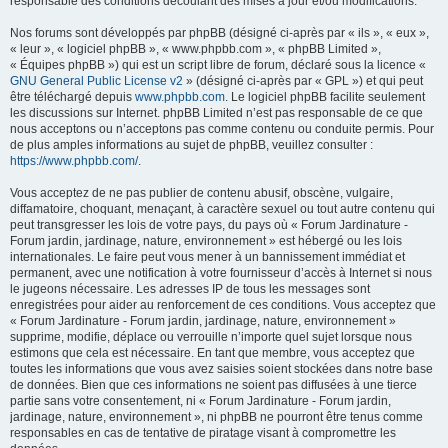
responsable des conditions découlant des mises à jour et/ou modifications.
Nos forums sont développés par phpBB (désigné ci-après par « ils », « eux »,
« leur », « logiciel phpBB », « www.phpbb.com », « phpBB Limited »,
« Équipes phpBB ») qui est un script libre de forum, déclaré sous la licence «
GNU General Public License v2
» (désigné ci-après par « GPL ») et qui peut
être téléchargé depuis
www.phpbb.com
. Le logiciel phpBB facilite seulement
les discussions sur Internet. phpBB Limited n’est pas responsable de ce que
nous acceptons ou n’acceptons pas comme contenu ou conduite permis. Pour
de plus amples informations au sujet de phpBB, veuillez consulter :
https://www.phpbb.com/
.
Vous acceptez de ne pas publier de contenu abusif, obscène, vulgaire,
diffamatoire, choquant, menaçant, à caractère sexuel ou tout autre contenu qui
peut transgresser les lois de votre pays, du pays où « Forum Jardinature -
Forum jardin, jardinage, nature, environnement » est hébergé ou les lois
internationales. Le faire peut vous mener à un bannissement immédiat et
permanent, avec une notification à votre fournisseur d’accès à Internet si nous
le jugeons nécessaire. Les adresses IP de tous les messages sont
enregistrées pour aider au renforcement de ces conditions. Vous acceptez que
« Forum Jardinature - Forum jardin, jardinage, nature, environnement »
supprime, modifie, déplace ou verrouille n’importe quel sujet lorsque nous
estimons que cela est nécessaire. En tant que membre, vous acceptez que
toutes les informations que vous avez saisies soient stockées dans notre base
de données. Bien que ces informations ne soient pas diffusées à une tierce
partie sans votre consentement, ni « Forum Jardinature - Forum jardin,
jardinage, nature, environnement », ni phpBB ne pourront être tenus comme
responsables en cas de tentative de piratage visant à compromettre les