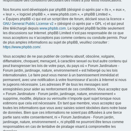
responsable des conditions découlant des mises à jour et/ou modifications.
Nos forums sont développés par phpBB (désigné ci-après par « ils », « eux »,
« leur », « logiciel phpBB », « www.phpbb.com », « phpBB Limited »,
« Équipes phpBB ») qui est un script libre de forum, déclaré sous la licence «
GNU General Public License v2
» (désigné ci-après par « GPL ») et qui peut
être téléchargé depuis
www.phpbb.com
. Le logiciel phpBB facilite seulement
les discussions sur Internet. phpBB Limited n’est pas responsable de ce que
nous acceptons ou n’acceptons pas comme contenu ou conduite permis. Pour
de plus amples informations au sujet de phpBB, veuillez consulter :
https://www.phpbb.com/
.
Vous acceptez de ne pas publier de contenu abusif, obscène, vulgaire,
diffamatoire, choquant, menaçant, à caractère sexuel ou tout autre contenu qui
peut transgresser les lois de votre pays, du pays où « Forum Jardinature -
Forum jardin, jardinage, nature, environnement » est hébergé ou les lois
internationales. Le faire peut vous mener à un bannissement immédiat et
permanent, avec une notification à votre fournisseur d’accès à Internet si nous
le jugeons nécessaire. Les adresses IP de tous les messages sont
enregistrées pour aider au renforcement de ces conditions. Vous acceptez que
« Forum Jardinature - Forum jardin, jardinage, nature, environnement »
supprime, modifie, déplace ou verrouille n’importe quel sujet lorsque nous
estimons que cela est nécessaire. En tant que membre, vous acceptez que
toutes les informations que vous avez saisies soient stockées dans notre base
de données. Bien que ces informations ne soient pas diffusées à une tierce
partie sans votre consentement, ni « Forum Jardinature - Forum jardin,
jardinage, nature, environnement », ni phpBB ne pourront être tenus comme
responsables en cas de tentative de piratage visant à compromettre les