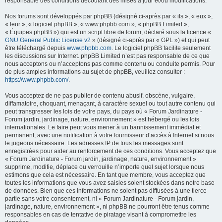
responsable des conditions découlant des mises à jour et/ou modifications.
Nos forums sont développés par phpBB (désigné ci-après par « ils », « eux »,
« leur », « logiciel phpBB », « www.phpbb.com », « phpBB Limited »,
« Équipes phpBB ») qui est un script libre de forum, déclaré sous la licence «
GNU General Public License v2
» (désigné ci-après par « GPL ») et qui peut
être téléchargé depuis
www.phpbb.com
. Le logiciel phpBB facilite seulement
les discussions sur Internet. phpBB Limited n’est pas responsable de ce que
nous acceptons ou n’acceptons pas comme contenu ou conduite permis. Pour
de plus amples informations au sujet de phpBB, veuillez consulter :
https://www.phpbb.com/
.
Vous acceptez de ne pas publier de contenu abusif, obscène, vulgaire,
diffamatoire, choquant, menaçant, à caractère sexuel ou tout autre contenu qui
peut transgresser les lois de votre pays, du pays où « Forum Jardinature -
Forum jardin, jardinage, nature, environnement » est hébergé ou les lois
internationales. Le faire peut vous mener à un bannissement immédiat et
permanent, avec une notification à votre fournisseur d’accès à Internet si nous
le jugeons nécessaire. Les adresses IP de tous les messages sont
enregistrées pour aider au renforcement de ces conditions. Vous acceptez que
« Forum Jardinature - Forum jardin, jardinage, nature, environnement »
supprime, modifie, déplace ou verrouille n’importe quel sujet lorsque nous
estimons que cela est nécessaire. En tant que membre, vous acceptez que
toutes les informations que vous avez saisies soient stockées dans notre base
de données. Bien que ces informations ne soient pas diffusées à une tierce
partie sans votre consentement, ni « Forum Jardinature - Forum jardin,
jardinage, nature, environnement », ni phpBB ne pourront être tenus comme
responsables en cas de tentative de piratage visant à compromettre les