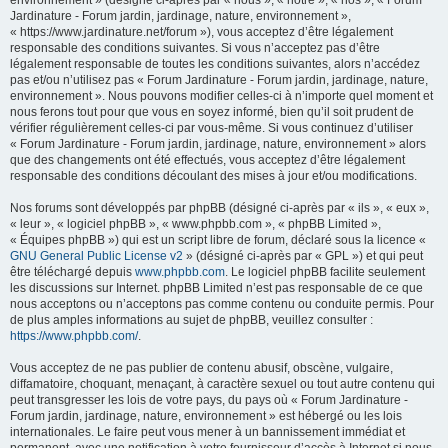
environnement » (désigné ci-après par « nous », « notre », « nos », « Forum
Jardinature - Forum jardin, jardinage, nature, environnement »,
« https://www.jardinature.net/forum »), vous acceptez d’être légalement
responsable des conditions suivantes. Si vous n’acceptez pas d’être
légalement responsable de toutes les conditions suivantes, alors n’accédez
pas et/ou n’utilisez pas « Forum Jardinature - Forum jardin, jardinage, nature,
environnement ». Nous pouvons modifier celles-ci à n’importe quel moment et
nous ferons tout pour que vous en soyez informé, bien qu’il soit prudent de
vérifier régulièrement celles-ci par vous-même. Si vous continuez d’utiliser
« Forum Jardinature - Forum jardin, jardinage, nature, environnement » alors
que des changements ont été effectués, vous acceptez d’être légalement
responsable des conditions découlant des mises à jour et/ou modifications.
Nos forums sont développés par phpBB (désigné ci-après par « ils », « eux »,
« leur », « logiciel phpBB », « www.phpbb.com », « phpBB Limited »,
« Équipes phpBB ») qui est un script libre de forum, déclaré sous la licence «
GNU General Public License v2
» (désigné ci-après par « GPL ») et qui peut
être téléchargé depuis
www.phpbb.com
. Le logiciel phpBB facilite seulement
les discussions sur Internet. phpBB Limited n’est pas responsable de ce que
nous acceptons ou n’acceptons pas comme contenu ou conduite permis. Pour
de plus amples informations au sujet de phpBB, veuillez consulter :
https://www.phpbb.com/
.
Vous acceptez de ne pas publier de contenu abusif, obscène, vulgaire,
diffamatoire, choquant, menaçant, à caractère sexuel ou tout autre contenu qui
peut transgresser les lois de votre pays, du pays où « Forum Jardinature -
Forum jardin, jardinage, nature, environnement » est hébergé ou les lois
internationales. Le faire peut vous mener à un bannissement immédiat et