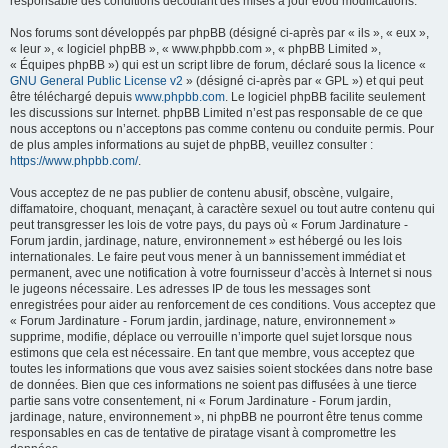
responsable des conditions découlant des mises à jour et/ou modifications.
Nos forums sont développés par phpBB (désigné ci-après par « ils », « eux »,
« leur », « logiciel phpBB », « www.phpbb.com », « phpBB Limited »,
« Équipes phpBB ») qui est un script libre de forum, déclaré sous la licence «
GNU General Public License v2
» (désigné ci-après par « GPL ») et qui peut
être téléchargé depuis
www.phpbb.com
. Le logiciel phpBB facilite seulement
les discussions sur Internet. phpBB Limited n’est pas responsable de ce que
nous acceptons ou n’acceptons pas comme contenu ou conduite permis. Pour
de plus amples informations au sujet de phpBB, veuillez consulter :
https://www.phpbb.com/
.
Vous acceptez de ne pas publier de contenu abusif, obscène, vulgaire,
diffamatoire, choquant, menaçant, à caractère sexuel ou tout autre contenu qui
peut transgresser les lois de votre pays, du pays où « Forum Jardinature -
Forum jardin, jardinage, nature, environnement » est hébergé ou les lois
internationales. Le faire peut vous mener à un bannissement immédiat et
permanent, avec une notification à votre fournisseur d’accès à Internet si nous
le jugeons nécessaire. Les adresses IP de tous les messages sont
enregistrées pour aider au renforcement de ces conditions. Vous acceptez que
« Forum Jardinature - Forum jardin, jardinage, nature, environnement »
supprime, modifie, déplace ou verrouille n’importe quel sujet lorsque nous
estimons que cela est nécessaire. En tant que membre, vous acceptez que
toutes les informations que vous avez saisies soient stockées dans notre base
de données. Bien que ces informations ne soient pas diffusées à une tierce
partie sans votre consentement, ni « Forum Jardinature - Forum jardin,
jardinage, nature, environnement », ni phpBB ne pourront être tenus comme
responsables en cas de tentative de piratage visant à compromettre les