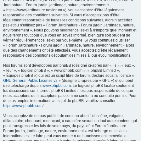
environnement » (désigné ci-après par « nous », « notre », « nos », « Forum
Jardinature - Forum jardin, jardinage, nature, environnement »,
« https://www.jardinature.net/forum »), vous acceptez d’être légalement
responsable des conditions suivantes. Si vous n’acceptez pas d’être
légalement responsable de toutes les conditions suivantes, alors n’accédez
pas et/ou n’utilisez pas « Forum Jardinature - Forum jardin, jardinage, nature,
environnement ». Nous pouvons modifier celles-ci à n’importe quel moment et
nous ferons tout pour que vous en soyez informé, bien qu’il soit prudent de
vérifier régulièrement celles-ci par vous-même. Si vous continuez d’utiliser
« Forum Jardinature - Forum jardin, jardinage, nature, environnement » alors
que des changements ont été effectués, vous acceptez d’être légalement
responsable des conditions découlant des mises à jour et/ou modifications.
Nos forums sont développés par phpBB (désigné ci-après par « ils », « eux »,
« leur », « logiciel phpBB », « www.phpbb.com », « phpBB Limited »,
« Équipes phpBB ») qui est un script libre de forum, déclaré sous la licence «
GNU General Public License v2
» (désigné ci-après par « GPL ») et qui peut
être téléchargé depuis
www.phpbb.com
. Le logiciel phpBB facilite seulement
les discussions sur Internet. phpBB Limited n’est pas responsable de ce que
nous acceptons ou n’acceptons pas comme contenu ou conduite permis. Pour
de plus amples informations au sujet de phpBB, veuillez consulter :
https://www.phpbb.com/
.
Vous acceptez de ne pas publier de contenu abusif, obscène, vulgaire,
diffamatoire, choquant, menaçant, à caractère sexuel ou tout autre contenu qui
peut transgresser les lois de votre pays, du pays où « Forum Jardinature -
Forum jardin, jardinage, nature, environnement » est hébergé ou les lois
internationales. Le faire peut vous mener à un bannissement immédiat et