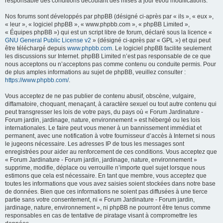
responsable des conditions découlant des mises à jour et/ou modifications.
Nos forums sont développés par phpBB (désigné ci-après par « ils », « eux »,
« leur », « logiciel phpBB », « www.phpbb.com », « phpBB Limited »,
« Équipes phpBB ») qui est un script libre de forum, déclaré sous la licence «
GNU General Public License v2
» (désigné ci-après par « GPL ») et qui peut
être téléchargé depuis
www.phpbb.com
. Le logiciel phpBB facilite seulement
les discussions sur Internet. phpBB Limited n’est pas responsable de ce que
nous acceptons ou n’acceptons pas comme contenu ou conduite permis. Pour
de plus amples informations au sujet de phpBB, veuillez consulter :
https://www.phpbb.com/
.
Vous acceptez de ne pas publier de contenu abusif, obscène, vulgaire,
diffamatoire, choquant, menaçant, à caractère sexuel ou tout autre contenu qui
peut transgresser les lois de votre pays, du pays où « Forum Jardinature -
Forum jardin, jardinage, nature, environnement » est hébergé ou les lois
internationales. Le faire peut vous mener à un bannissement immédiat et
permanent, avec une notification à votre fournisseur d’accès à Internet si nous
le jugeons nécessaire. Les adresses IP de tous les messages sont
enregistrées pour aider au renforcement de ces conditions. Vous acceptez que
« Forum Jardinature - Forum jardin, jardinage, nature, environnement »
supprime, modifie, déplace ou verrouille n’importe quel sujet lorsque nous
estimons que cela est nécessaire. En tant que membre, vous acceptez que
toutes les informations que vous avez saisies soient stockées dans notre base
de données. Bien que ces informations ne soient pas diffusées à une tierce
partie sans votre consentement, ni « Forum Jardinature - Forum jardin,
jardinage, nature, environnement », ni phpBB ne pourront être tenus comme
responsables en cas de tentative de piratage visant à compromettre les