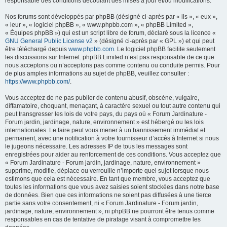
responsable des conditions découlant des mises à jour et/ou modifications.
Nos forums sont développés par phpBB (désigné ci-après par « ils », « eux »,
« leur », « logiciel phpBB », « www.phpbb.com », « phpBB Limited »,
« Équipes phpBB ») qui est un script libre de forum, déclaré sous la licence «
GNU General Public License v2
» (désigné ci-après par « GPL ») et qui peut
être téléchargé depuis
www.phpbb.com
. Le logiciel phpBB facilite seulement
les discussions sur Internet. phpBB Limited n’est pas responsable de ce que
nous acceptons ou n’acceptons pas comme contenu ou conduite permis. Pour
de plus amples informations au sujet de phpBB, veuillez consulter :
https://www.phpbb.com/
.
Vous acceptez de ne pas publier de contenu abusif, obscène, vulgaire,
diffamatoire, choquant, menaçant, à caractère sexuel ou tout autre contenu qui
peut transgresser les lois de votre pays, du pays où « Forum Jardinature -
Forum jardin, jardinage, nature, environnement » est hébergé ou les lois
internationales. Le faire peut vous mener à un bannissement immédiat et
permanent, avec une notification à votre fournisseur d’accès à Internet si nous
le jugeons nécessaire. Les adresses IP de tous les messages sont
enregistrées pour aider au renforcement de ces conditions. Vous acceptez que
« Forum Jardinature - Forum jardin, jardinage, nature, environnement »
supprime, modifie, déplace ou verrouille n’importe quel sujet lorsque nous
estimons que cela est nécessaire. En tant que membre, vous acceptez que
toutes les informations que vous avez saisies soient stockées dans notre base
de données. Bien que ces informations ne soient pas diffusées à une tierce
partie sans votre consentement, ni « Forum Jardinature - Forum jardin,
jardinage, nature, environnement », ni phpBB ne pourront être tenus comme
responsables en cas de tentative de piratage visant à compromettre les