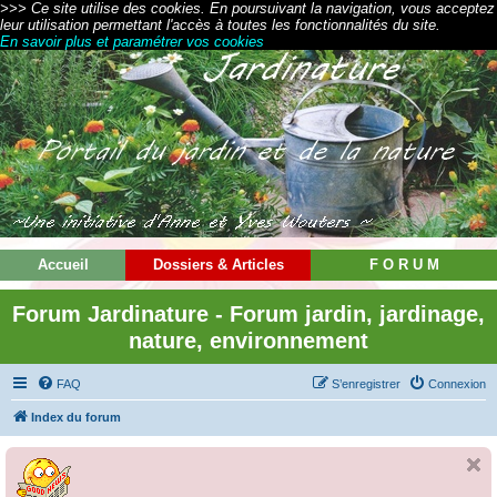
>>> Ce site utilise des cookies. En poursuivant la navigation, vous acceptez
leur utilisation permettant l'accès à toutes les fonctionnalités du site.
En savoir plus et paramétrer vos cookies
Accueil
Dossiers & Articles
F O R U M
Forum Jardinature - Forum jardin, jardinage,
nature, environnement
FAQ
S’enregistrer
Connexion
Index du forum