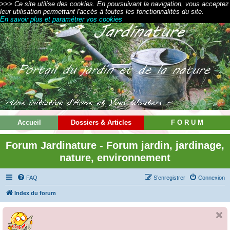
>>> Ce site utilise des cookies. En poursuivant la navigation, vous acceptez
leur utilisation permettant l'accès à toutes les fonctionnalités du site.
En savoir plus et paramétrer vos cookies
Accueil
Dossiers & Articles
F O R U M
Forum Jardinature - Forum jardin, jardinage,
nature, environnement
FAQ
S’enregistrer
Connexion
Index du forum