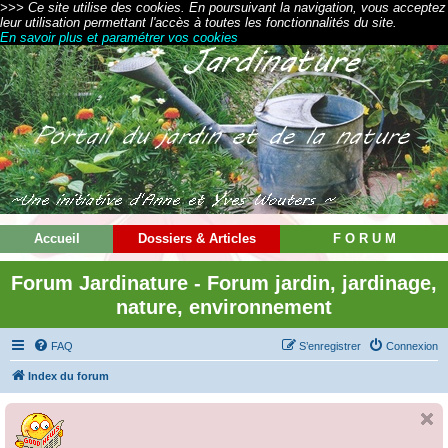
>>> Ce site utilise des cookies. En poursuivant la navigation, vous acceptez
leur utilisation permettant l'accès à toutes les fonctionnalités du site.
En savoir plus et paramétrer vos cookies
Accueil
Dossiers & Articles
F O R U M
Forum Jardinature - Forum jardin, jardinage,
nature, environnement
FAQ
S’enregistrer
Connexion
Index du forum