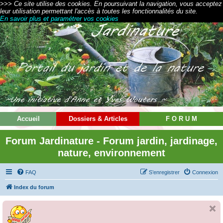
>>> Ce site utilise des cookies. En poursuivant la navigation, vous acceptez
leur utilisation permettant l'accès à toutes les fonctionnalités du site.
En savoir plus et paramétrer vos cookies
Accueil
Dossiers & Articles
F O R U M
Forum Jardinature - Forum jardin, jardinage,
nature, environnement
FAQ
S’enregistrer
Connexion
Index du forum