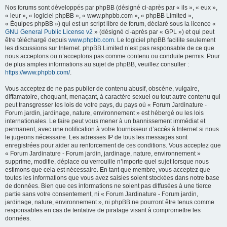
Nos forums sont développés par phpBB (désigné ci-après par « ils », « eux »,
« leur », « logiciel phpBB », « www.phpbb.com », « phpBB Limited »,
« Équipes phpBB ») qui est un script libre de forum, déclaré sous la licence «
GNU General Public License v2
» (désigné ci-après par « GPL ») et qui peut
être téléchargé depuis
www.phpbb.com
. Le logiciel phpBB facilite seulement
les discussions sur Internet. phpBB Limited n’est pas responsable de ce que
nous acceptons ou n’acceptons pas comme contenu ou conduite permis. Pour
de plus amples informations au sujet de phpBB, veuillez consulter :
https://www.phpbb.com/
.
Vous acceptez de ne pas publier de contenu abusif, obscène, vulgaire,
diffamatoire, choquant, menaçant, à caractère sexuel ou tout autre contenu qui
peut transgresser les lois de votre pays, du pays où « Forum Jardinature -
Forum jardin, jardinage, nature, environnement » est hébergé ou les lois
internationales. Le faire peut vous mener à un bannissement immédiat et
permanent, avec une notification à votre fournisseur d’accès à Internet si nous
le jugeons nécessaire. Les adresses IP de tous les messages sont
enregistrées pour aider au renforcement de ces conditions. Vous acceptez que
« Forum Jardinature - Forum jardin, jardinage, nature, environnement »
supprime, modifie, déplace ou verrouille n’importe quel sujet lorsque nous
estimons que cela est nécessaire. En tant que membre, vous acceptez que
toutes les informations que vous avez saisies soient stockées dans notre base
de données. Bien que ces informations ne soient pas diffusées à une tierce
partie sans votre consentement, ni « Forum Jardinature - Forum jardin,
jardinage, nature, environnement », ni phpBB ne pourront être tenus comme
responsables en cas de tentative de piratage visant à compromettre les
données.