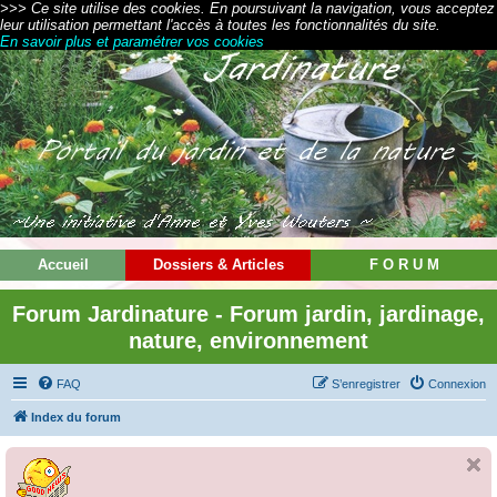
>>> Ce site utilise des cookies. En poursuivant la navigation, vous acceptez
leur utilisation permettant l'accès à toutes les fonctionnalités du site.
En savoir plus et paramétrer vos cookies
Accueil
Dossiers & Articles
F O R U M
Forum Jardinature - Forum jardin, jardinage,
nature, environnement
FAQ
S’enregistrer
Connexion
Index du forum