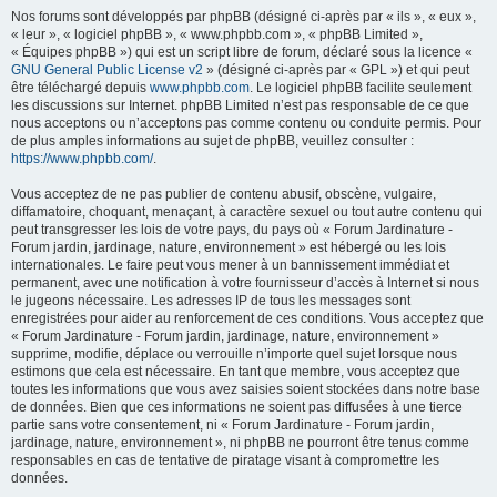
Nos forums sont développés par phpBB (désigné ci-après par « ils », « eux »,
« leur », « logiciel phpBB », « www.phpbb.com », « phpBB Limited »,
« Équipes phpBB ») qui est un script libre de forum, déclaré sous la licence «
GNU General Public License v2
» (désigné ci-après par « GPL ») et qui peut
être téléchargé depuis
www.phpbb.com
. Le logiciel phpBB facilite seulement
les discussions sur Internet. phpBB Limited n’est pas responsable de ce que
nous acceptons ou n’acceptons pas comme contenu ou conduite permis. Pour
de plus amples informations au sujet de phpBB, veuillez consulter :
https://www.phpbb.com/
.
Vous acceptez de ne pas publier de contenu abusif, obscène, vulgaire,
diffamatoire, choquant, menaçant, à caractère sexuel ou tout autre contenu qui
peut transgresser les lois de votre pays, du pays où « Forum Jardinature -
Forum jardin, jardinage, nature, environnement » est hébergé ou les lois
internationales. Le faire peut vous mener à un bannissement immédiat et
permanent, avec une notification à votre fournisseur d’accès à Internet si nous
le jugeons nécessaire. Les adresses IP de tous les messages sont
enregistrées pour aider au renforcement de ces conditions. Vous acceptez que
« Forum Jardinature - Forum jardin, jardinage, nature, environnement »
supprime, modifie, déplace ou verrouille n’importe quel sujet lorsque nous
estimons que cela est nécessaire. En tant que membre, vous acceptez que
toutes les informations que vous avez saisies soient stockées dans notre base
de données. Bien que ces informations ne soient pas diffusées à une tierce
partie sans votre consentement, ni « Forum Jardinature - Forum jardin,
jardinage, nature, environnement », ni phpBB ne pourront être tenus comme
responsables en cas de tentative de piratage visant à compromettre les
données.