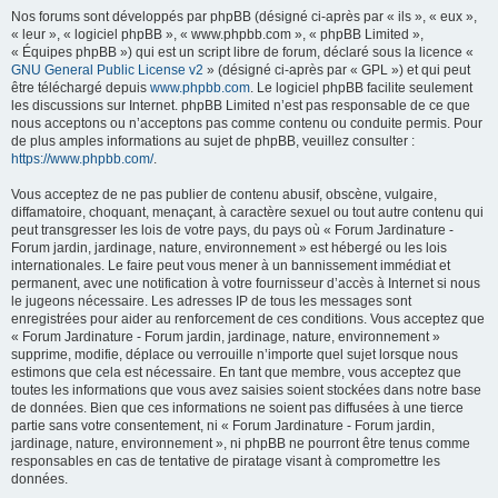
Nos forums sont développés par phpBB (désigné ci-après par « ils », « eux »,
« leur », « logiciel phpBB », « www.phpbb.com », « phpBB Limited »,
« Équipes phpBB ») qui est un script libre de forum, déclaré sous la licence «
GNU General Public License v2
» (désigné ci-après par « GPL ») et qui peut
être téléchargé depuis
www.phpbb.com
. Le logiciel phpBB facilite seulement
les discussions sur Internet. phpBB Limited n’est pas responsable de ce que
nous acceptons ou n’acceptons pas comme contenu ou conduite permis. Pour
de plus amples informations au sujet de phpBB, veuillez consulter :
https://www.phpbb.com/
.
Vous acceptez de ne pas publier de contenu abusif, obscène, vulgaire,
diffamatoire, choquant, menaçant, à caractère sexuel ou tout autre contenu qui
peut transgresser les lois de votre pays, du pays où « Forum Jardinature -
Forum jardin, jardinage, nature, environnement » est hébergé ou les lois
internationales. Le faire peut vous mener à un bannissement immédiat et
permanent, avec une notification à votre fournisseur d’accès à Internet si nous
le jugeons nécessaire. Les adresses IP de tous les messages sont
enregistrées pour aider au renforcement de ces conditions. Vous acceptez que
« Forum Jardinature - Forum jardin, jardinage, nature, environnement »
supprime, modifie, déplace ou verrouille n’importe quel sujet lorsque nous
estimons que cela est nécessaire. En tant que membre, vous acceptez que
toutes les informations que vous avez saisies soient stockées dans notre base
de données. Bien que ces informations ne soient pas diffusées à une tierce
partie sans votre consentement, ni « Forum Jardinature - Forum jardin,
jardinage, nature, environnement », ni phpBB ne pourront être tenus comme
responsables en cas de tentative de piratage visant à compromettre les
données.