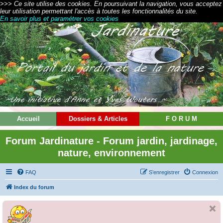
>>> Ce site utilise des cookies. En poursuivant la navigation, vous acceptez
leur utilisation permettant l'accès à toutes les fonctionnalités du site.
En savoir plus et paramétrer vos cookies
Accueil
Dossiers & Articles
F O R U M
Forum Jardinature - Forum jardin, jardinage,
nature, environnement
FAQ
S’enregistrer
Connexion
Index du forum