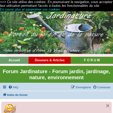
>>> Ce site utilise des cookies. En poursuivant la navigation, vous acceptez
leur utilisation permettant l'accès à toutes les fonctionnalités du site.
En savoir plus et paramétrer vos cookies
Accueil
Dossiers & Articles
F O R U M
Forum Jardinature - Forum jardin, jardinage,
nature, environnement
FAQ
S’enregistrer
Connexion
Index du forum