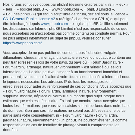
Nos forums sont développés par phpBB (désigné ci-après par « ils », « eux »,
« leur », « logiciel phpBB », « www.phpbb.com », « phpBB Limited »,
« Équipes phpBB ») qui est un script libre de forum, déclaré sous la licence «
GNU General Public License v2
» (désigné ci-après par « GPL ») et qui peut
être téléchargé depuis
www.phpbb.com
. Le logiciel phpBB facilite seulement
les discussions sur Internet. phpBB Limited n’est pas responsable de ce que
nous acceptons ou n’acceptons pas comme contenu ou conduite permis. Pour
de plus amples informations au sujet de phpBB, veuillez consulter :
https://www.phpbb.com/
.
Vous acceptez de ne pas publier de contenu abusif, obscène, vulgaire,
diffamatoire, choquant, menaçant, à caractère sexuel ou tout autre contenu qui
peut transgresser les lois de votre pays, du pays où « Forum Jardinature -
Forum jardin, jardinage, nature, environnement » est hébergé ou les lois
internationales. Le faire peut vous mener à un bannissement immédiat et
permanent, avec une notification à votre fournisseur d’accès à Internet si nous
le jugeons nécessaire. Les adresses IP de tous les messages sont
enregistrées pour aider au renforcement de ces conditions. Vous acceptez que
« Forum Jardinature - Forum jardin, jardinage, nature, environnement »
supprime, modifie, déplace ou verrouille n’importe quel sujet lorsque nous
estimons que cela est nécessaire. En tant que membre, vous acceptez que
toutes les informations que vous avez saisies soient stockées dans notre base
de données. Bien que ces informations ne soient pas diffusées à une tierce
partie sans votre consentement, ni « Forum Jardinature - Forum jardin,
jardinage, nature, environnement », ni phpBB ne pourront être tenus comme
responsables en cas de tentative de piratage visant à compromettre les
données.