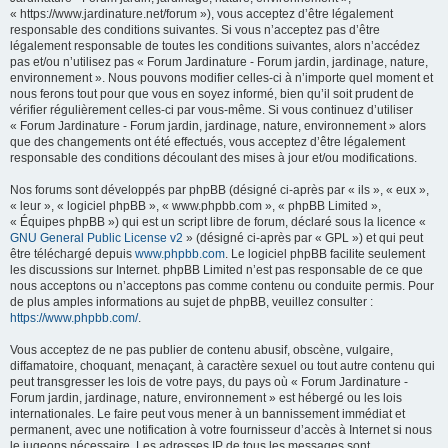
« https://www.jardinature.net/forum »), vous acceptez d’être légalement
responsable des conditions suivantes. Si vous n’acceptez pas d’être
légalement responsable de toutes les conditions suivantes, alors n’accédez
pas et/ou n’utilisez pas « Forum Jardinature - Forum jardin, jardinage, nature,
environnement ». Nous pouvons modifier celles-ci à n’importe quel moment et
nous ferons tout pour que vous en soyez informé, bien qu’il soit prudent de
vérifier régulièrement celles-ci par vous-même. Si vous continuez d’utiliser
« Forum Jardinature - Forum jardin, jardinage, nature, environnement » alors
que des changements ont été effectués, vous acceptez d’être légalement
responsable des conditions découlant des mises à jour et/ou modifications.
Nos forums sont développés par phpBB (désigné ci-après par « ils », « eux »,
« leur », « logiciel phpBB », « www.phpbb.com », « phpBB Limited »,
« Équipes phpBB ») qui est un script libre de forum, déclaré sous la licence «
GNU General Public License v2
» (désigné ci-après par « GPL ») et qui peut
être téléchargé depuis
www.phpbb.com
. Le logiciel phpBB facilite seulement
les discussions sur Internet. phpBB Limited n’est pas responsable de ce que
nous acceptons ou n’acceptons pas comme contenu ou conduite permis. Pour
de plus amples informations au sujet de phpBB, veuillez consulter :
https://www.phpbb.com/
.
Vous acceptez de ne pas publier de contenu abusif, obscène, vulgaire,
diffamatoire, choquant, menaçant, à caractère sexuel ou tout autre contenu qui
peut transgresser les lois de votre pays, du pays où « Forum Jardinature -
Forum jardin, jardinage, nature, environnement » est hébergé ou les lois
internationales. Le faire peut vous mener à un bannissement immédiat et
permanent, avec une notification à votre fournisseur d’accès à Internet si nous
le jugeons nécessaire. Les adresses IP de tous les messages sont