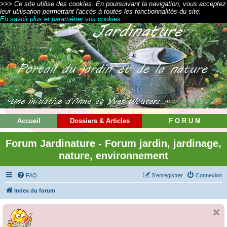
>>> Ce site utilise des cookies. En poursuivant la navigation, vous acceptez
leur utilisation permettant l'accès à toutes les fonctionnalités du site.
En savoir plus et paramétrer vos cookies
Accueil
Dossiers & Articles
F O R U M
Forum Jardinature - Forum jardin, jardinage,
nature, environnement
FAQ
S’enregistrer
Connexion
Index du forum